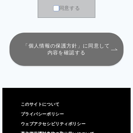
情報等の保護に関する法律（以下「個人情
同意する
報保護法」と記す）及び行政手続における
特定の個人を識別するための番号の利用等
に関する法律（以下「番号法」と記す）に
則り、収集目的の範囲内で利用・提供を行
います。
「個人情報の保護方針」に同意して
内容を確認する
個人情報及び特定個人情報等の安全管理に
ついて
当社は、個人情報及び特定個人情報等の漏
洩、減失、き損を防ぐため、必要かつ適切
な安全管理措置を講じるとともにその改善
このサイトについて
に努めます。
プライバシーポリシー
ウェブアクセシビリティポリシー
個人情報及び特定個人情報等に関する法令
およびその他の規範の遵守について