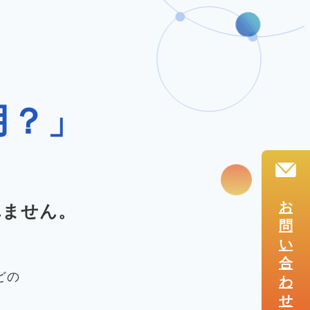
用？」
お
れません。
問
い
合
どの
わ
せ