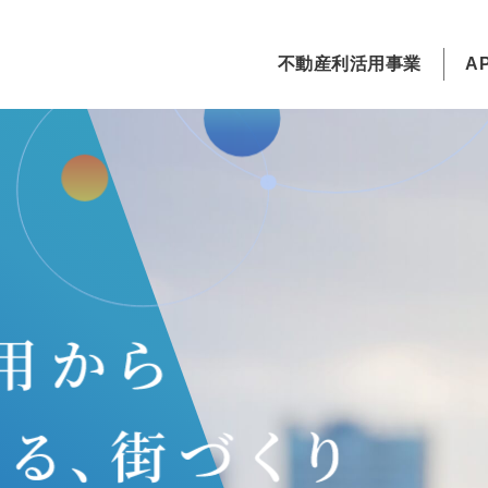
不動産利活用事業
A
不動産利活用事業TOP
APのサービスTOP
企業情報TOP
土地利活用
APパーク
会社概要
戸建分譲
グリーンレンタル
経営理念・ヴィジョン
利活用コラム
エコ畑
拠点所在地
CSR活動