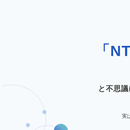
「N
と不思議
実