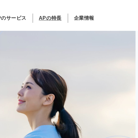
Pのサービス
APの特長
企業情報
建物利活用
山越ゴルフガーデン
社長挨拶
利活用実績
フラワーギフト
支店のご案内
レンタルECO菜園
企業倫理
DIVERSITY & INCLUSION