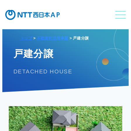
トップ
不動産利活用事業
戸建分譲
不動産利活用事業
戸建分譲
DETACHED HOUSE
APのサービス
APの特長