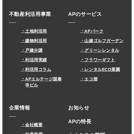
不動産利活用事業
APのサービス
土地利活用
APパーク
建物利活用
山越ゴルフガーデン
戸建分譲
グリーンレンタル
利活用実績
フラワーギフト
利活用コラム
レンタルECO菜園
APエルテージ国泰
エコ畑
寺ビル
企業情報
お知らせ
APの特長
会社概要