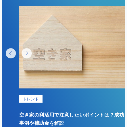
トレンド
基礎知識
き家の利活用で注意したいポイントは？成功
初期費用
例や補助金を解説
すめ？具