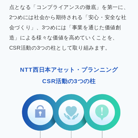
点となる「コンプライアンスの徹底」を第一に、
企業情報
2つめには社会から期待される「安心・安全な社
会づくり」、3つめには「事業を通じた価値創
造」による様々な価値を高めていくことを、
CSR活動の3つの柱として取り組みます。
お知らせ
よくあるご質問
NTT西日本アセット・プランニング
CSR活動の3つの柱
会社案内PDF