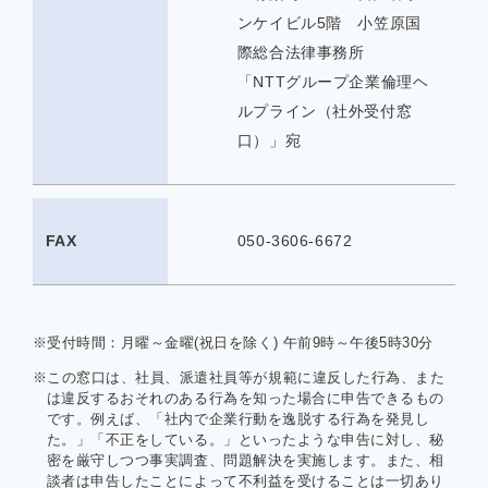
ンケイビル5階 小笠原国
際総合法律事務所
「NTTグループ企業倫理ヘ
ルプライン（社外受付窓
口）」宛
FAX
050-3606-6672
※受付時間：月曜～金曜(祝日を除く) 午前9時～午後5時30分
※この窓口は、社員、派遣社員等が規範に違反した行為、また
は違反するおそれのある行為を知った場合に申告できるもの
です。例えば、「社内で企業行動を逸脱する行為を発見し
た。」「不正をしている。」といったような申告に対し、秘
密を厳守しつつ事実調査、問題解決を実施します。また、相
談者は申告したことによって不利益を受けることは一切あり