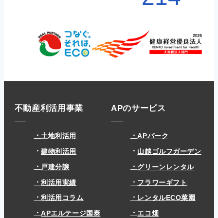
不動産利活用事業
APのサービス
土地利活用
APパーク
建物利活用
山越ゴルフガーデン
戸建分譲
グリーンレンタル
利活用実績
フラワーギフト
利活用コラム
レンタルECO菜園
APエルテージ国泰
エコ畑