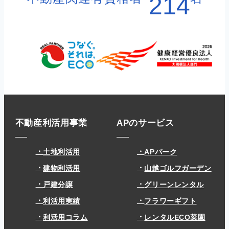
214
不動産利活用事業
APのサービス
土地利活用
APパーク
建物利活用
山越ゴルフガーデン
戸建分譲
グリーンレンタル
利活用実績
フラワーギフト
利活用コラム
レンタルECO菜園