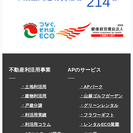
214
不動産利活用事業
APのサービス
土地利活用
APパーク
建物利活用
山越ゴルフガーデン
戸建分譲
グリーンレンタル
利活用実績
フラワーギフト
利活用コラム
レンタルECO菜園