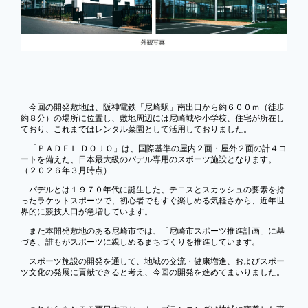
今回の開発敷地は、阪神電鉄「尼崎駅」南出口から約６００ｍ（徒歩
約８分）の場所に位置し、敷地周辺には尼崎城や小学校、住宅が所在し
ており、これまではレンタル菜園として活用しておりました。
「ＰＡＤＥＬ ＤＯＪＯ」は、国際基準の屋内２面・屋外２面の計４コ
ートを備えた、日本最大級のパデル専用のスポーツ施設となります。
（２０２６年３月時点）
パデルとは１９７０年代に誕生した、テニスとスカッシュの要素を持
ったラケットスポーツで、初心者でもすぐ楽しめる気軽さから、近年世
界的に競技人口が急増しています。
また本開発敷地のある尼崎市では、「尼崎市スポーツ推進計画」に基
づき、誰もがスポーツに親しめるまちづくりを推進しています。
スポーツ施設の開発を通して、地域の交流・健康増進、およびスポー
ツ文化の発展に貢献できると考え、今回の開発を進めてまいりました。