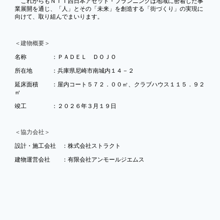
これからもＮＴＴ西日本アセット・プランニングは地域に密着した事
業展開を通じ、「人」とその「未来」を創造する「街づくり」の実現に
向けて、取り組んでまいります。
＜建物概要＞
名称 ：ＰＡＤＥＬ ＤＯＪＯ
所在地 ：兵庫県尼崎市南城内１４－２
延床面積 ：屋内コート５７２．００㎡、クラブハウス１１５．９２
㎡
竣工 ：２０２６年３月１９日
＜協力会社＞
設計・施工会社 ：株式会社ストラクト
建物運営会社 ：有限会社アンモールジエムス