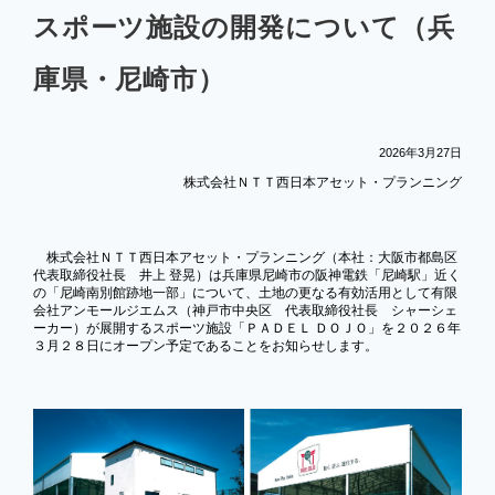
スポーツ施設の開発について（兵
企業情報
庫県・尼崎市）
2026年3月27日
お知らせ
株式会社ＮＴＴ西日本アセット・プランニング
よくあるご質問
株式会社ＮＴＴ西日本アセット・プランニング（本社：大阪市都島区
代表取締役社長 井上 登晃）は兵庫県尼崎市の阪神電鉄「尼崎駅」近く
の「尼崎南別館跡地一部」について、土地の更なる有効活用として有限
会社案内PDF
会社アンモールジエムス（神戸市中央区 代表取締役社長 シャーシェ
ーカー）が展開するスポーツ施設「ＰＡＤＥＬ ＤＯＪＯ」を２０２６年
３月２８日にオープン予定であることをお知らせします。