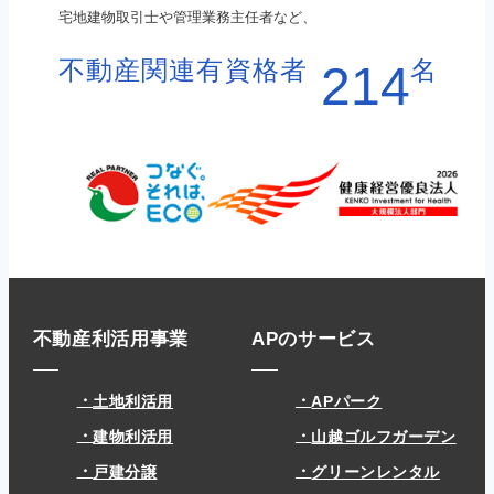
宅地建物取引士や管理業務主任者など、
不動産関連有資格者
名
214
不動産利活用事業
APのサービス
土地利活用
APパーク
建物利活用
山越ゴルフガーデン
戸建分譲
グリーンレンタル