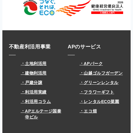
不動産利活用事業
APのサービス
土地利活用
APパーク
建物利活用
山越ゴルフガーデン
戸建分譲
グリーンレンタル
利活用実績
フラワーギフト
利活用コラム
レンタルECO菜園
APエルテージ国泰
エコ畑
寺ビル