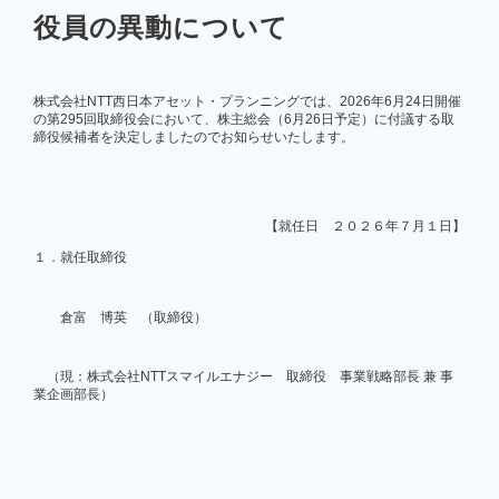
役員の異動について
企業情報
株式会社NTT西日本アセット・プランニングでは、2026年6月24日開催
の第295回取締役会において、株主総会（6月26日予定）に付議する取
締役候補者を決定しましたのでお知らせいたします。
お知らせ
【就任日 ２０２６年７月１日】
よくあるご質問
１．就任取締役
会社案内PDF
倉富 博英 （取締役）
（現：株式会社NTTスマイルエナジー 取締役 事業戦略部長 兼 事
業企画部長）