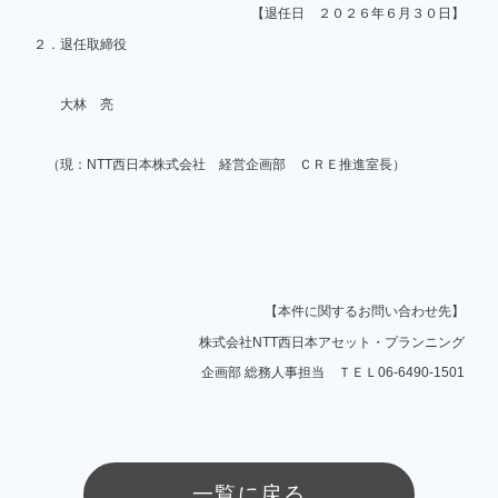
【退任日 ２０２６年６月３０日】
２．退任取締役
大林 亮
（現：NTT西日本株式会社 経営企画部 ＣＲＥ推進室長）
【本件に関するお問い合わせ先】
株式会社NTT西日本アセット・プランニング
企画部 総務人事担当 ＴＥＬ06-6490-1501
一覧に戻る