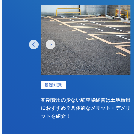
礎知識
基礎知識
期費用の少ない駐車場経営は土地活用
初期費用を抑え
おすすめ？具体的なメリット・デメリ
や信託など、少
トを紹介！
用方法を解説