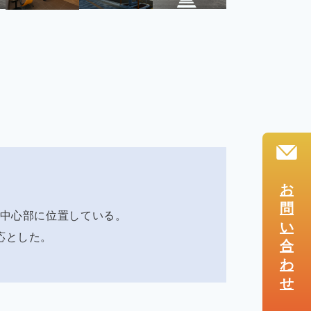
お
問
の中心部に位置している。
い
応とした。
合
わ
せ