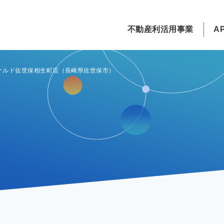
不動産利活用事業
A
不動産利活用事業TOP
APのサービスTOP
企業情報TOP
ナルド佐世保相生町店（長崎県佐世保市）
土地利活用
APパーク
会社概要
戸建分譲
グリーンレンタル
経営理念・ヴィジョン
利活用コラム
エコ畑
拠点所在地
CSR活動