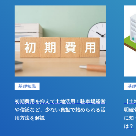
基礎知識
て土地活用！駐車場経営
【土地活用・基礎編】大切
ない負担で始められる活
明確化と経営方法。土地活
に知っておきたい基本的な
は？