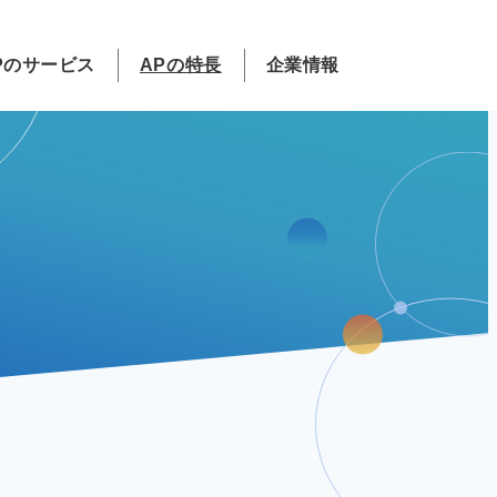
Pのサービス
APの特長
企業情報
建物利活用
山越ゴルフガーデン
社長挨拶
利活用実績
フラワーギフト
支店のご案内
レンタルECO菜園
企業倫理
DIVERSITY & INCLUSION