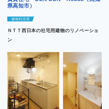
県高知市）
企業情報
建物利活用
ＮＴＴ西日本の社宅用建物のリノベーショ
お知らせ
ン
よくあるご質問
会社案内PDF