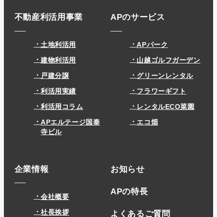
不動産利活用事業
APのサービス
土地利活用
APパーク
建物利活用
山越ゴルフガーデン
戸建分譲
グリーンレンタル
利活用実績
フラワーギフト
利活用コラム
レンタルECO菜園
APエルテージ国泰
エコ畑
寺ビル
企業情報
お知らせ
APの特長
会社概要
社長挨拶
よくあるご質問