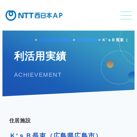
トップ
不動産利活用事業
利活用実績
Ｋ’ｓＢ長束（広
不動産利活用事業
利活用実績
ACHIEVEMENT
APのサービス
APの特長
住居施設
Ｋ’ｓＢ長束（広島県広島市）