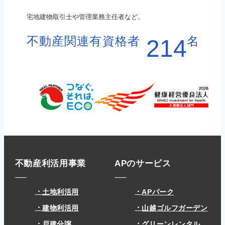
宅地建物取引士や管理業務主任者など、
不動産関連有資格者
名
214
不動産利活用事業
APのサービス
土地利活用
APパーク
建物利活用
山越ゴルフガーデン
戸建分譲
グリーンレンタル